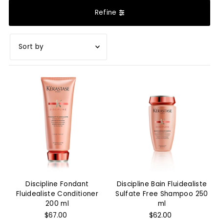
Refine
Featured
Most relevant
Best selling
Alphabetically, A-Z
Alphabetically, Z-A
Price, low to high
Price, high to low
Discipline Fondant
Discipline Bain Fluidealiste
Date, old to new
Fluidealiste Conditioner
Sulfate Free Shampoo 250
200 ml
ml
Date, new to old
$67.00
$62.00