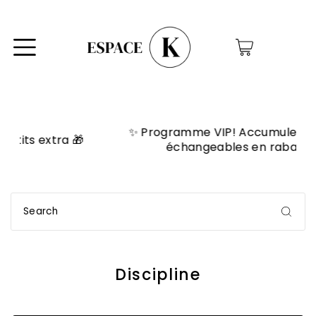
0
✨ Programme VIP! Accumule des points

échangeables en rabais! ✨
Discipline