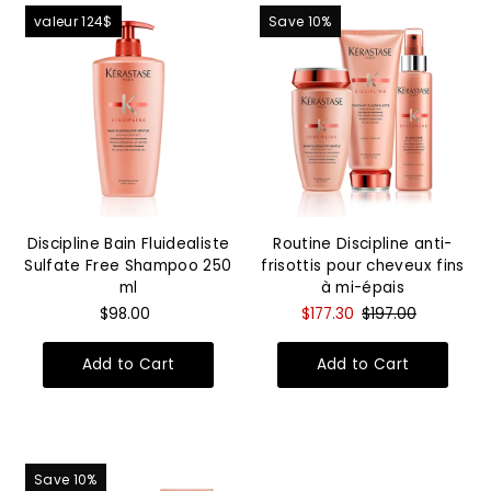
valeur 124$
Save 10%
Discipline Bain Fluidealiste
Routine Discipline anti-
Sulfate Free Shampoo 250
frisottis pour cheveux fins
ml
à mi-épais
$98.00
$177.30
$197.00
Save 10%