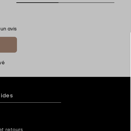
 un avis
vé
pides
et retours