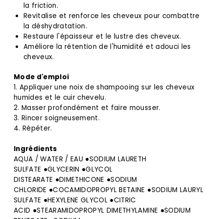
la friction.
Revitalise et renforce les cheveux pour combattre
la déshydratation.
Restaure l'épaisseur et le lustre des cheveux.
Améliore la rétention de l'humidité et adouci les
cheveux.
Mode d'emploi
1. Appliquer une noix de shampooing sur les cheveux
humides et le cuir chevelu.
2. Masser profondément et faire mousser.
3. Rincer soigneusement.
4. Répéter.
Ingrédients
AQUA / WATER / EAU ●
SODIUM LAURETH
SULFATE
●
GLYCERIN
●
GLYCOL
DISTEARATE
●
DIMETHICONE
●
SODIUM
CHLORIDE
●
COCAMIDOPROPYL BETAINE
●
SODIUM LAURYL
SULFATE
●
HEXYLENE GLYCOL
●
CITRIC
ACID
●
STEARAMIDOPROPYL DIMETHYLAMINE
●
SODIUM