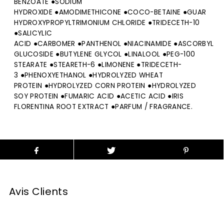
BENZOATE
●
SODIUM
HYDROXIDE
●
AMODIMETHICONE
●COCO-
BETAINE
●
GUAR
HYDROXYPROPYLTRIMONIUM CHLORIDE
●TRIDECETH-10
●
SALICYLIC
ACID
●
CARBOMER
●
PANTHENOL
●
NIACINAMIDE
●
ASCORBYL
GLUCOSIDE
●
BUTYLENE GLYCOL
●
LINALOOL
●
PEG
-100
STEARATE ●STEARETH-6 ●
LIMONENE
●TRIDECETH-
3
●
PHENOXYETHANOL
●
HYDROLYZED WHEAT
PROTEIN
●HYDROLYZED CORN PROTEIN ●
HYDROLYZED
SOY PROTEIN
●
FUMARIC ACID
●ACETIC ACID ●
IRIS
FLORENTINA ROOT EXTRACT
●
PARFUM / FRAGRANCE.
Avis Clients