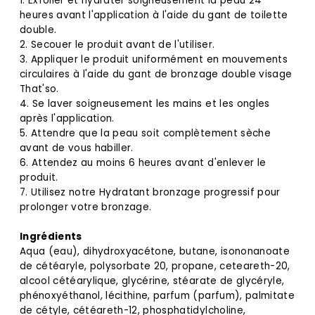
1. Exfolier et hydrater soigneusement la peau 24
heures avant l'application à l'aide du gant de toilette
double.
2. Secouer le produit avant de l'utiliser.
3. Appliquer le produit uniformément en mouvements
circulaires à l'aide du gant de bronzage double visage
That'so.
4. Se laver soigneusement les mains et les ongles
après l'application.
5. Attendre que la peau soit complètement sèche
avant de vous habiller.
6. Attendez au moins 6 heures avant d'enlever le
produit.
7. Utilisez notre Hydratant bronzage progressif pour
prolonger votre bronzage.
Ingrédients
Aqua (eau), dihydroxyacétone, butane, isononanoate
de cétéaryle, polysorbate 20, propane, ceteareth-20,
alcool cétéarylique, glycérine, stéarate de glycéryle,
phénoxyéthanol, lécithine, parfum (parfum), palmitate
de cétyle, cétéareth-12, phosphatidylcholine,