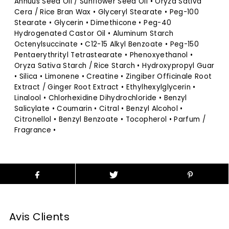
Annuus Seed Oil / Sunflower Seed Oil • Oryza Sativa
Cera / Rice Bran Wax • Glyceryl Stearate • Peg-100
Stearate • Glycerin • Dimethicone • Peg-40
Hydrogenated Castor Oil • Aluminum Starch
Octenylsuccinate • C12-15 Alkyl Benzoate • Peg-150
Pentaerythrityl Tetrastearate • Phenoxyethanol •
Oryza Sativa Starch / Rice Starch • Hydroxypropyl Guar
• Silica • Limonene • Creatine • Zingiber Officinale Root
Extract / Ginger Root Extract • Ethylhexylglycerin •
Linalool • Chlorhexidine Dihydrochloride • Benzyl
Salicylate • Coumarin • Citral • Benzyl Alcohol •
Citronellol • Benzyl Benzoate • Tocopherol • Parfum /
Fragrance •
Avis Clients