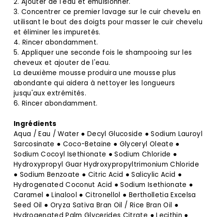
2. Ajouter de l'eau et émulsionner.
3. Concentrer ce premier lavage sur le cuir chevelu en
utilisant le bout des doigts pour masser le cuir chevelu
et éliminer les impuretés.
4. Rincer abondamment.
5. Appliquer une seconde fois le shampooing sur les
cheveux et ajouter de l'eau.
La deuxième mousse produira une mousse plus
abondante qui aidera à nettoyer les longueurs
jusqu'aux extrémités.
6. Rincer abondamment.
Ingrédients
Aqua / Eau / Water ● Decyl Glucoside ● Sodium Lauroyl
Sarcosinate ● Coco-Betaine ● Glyceryl Oleate ●
Sodium Cocoyl Isethionate ● Sodium Chloride ●
Hydroxypropyl Guar Hydroxypropyltrimonium Chloride
● Sodium Benzoate ● Citric Acid ● Salicylic Acid ●
Hydrogenated Coconut Acid ● Sodium Isethionate ●
Caramel ● Linalool ● Citronellol ● Bertholletia Excelsa
Seed Oil ● Oryza Sativa Bran Oil / Rice Bran Oil ●
Hydrogenated Palm Glycerides Citrate ● Lecithin ●