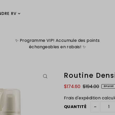
NDRE RV
✨ Programme VIP! Accumule des points
échangeables en rabais! ✨
Routine Dens
$174.60
$194.00
ÉPUISÉ
Frais d'expédition
calcul
-
QUANTITÉ