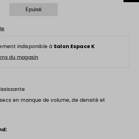
le
ement indisponible à
Salon Espace K
ions du magasin
ississante
t secs en manque de volume, de
densité et
nd: