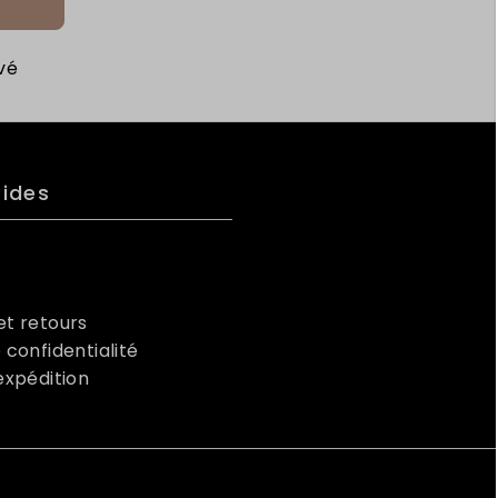
vé
pides
et retours
 confidentialité
'expédition