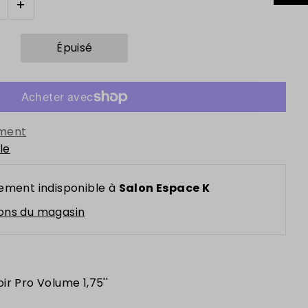
+
ement
le
ement indisponible à
Salon Espace K
ions du magasin
r Pro Volume 1,75''