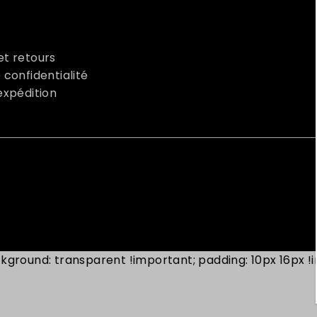
et retours
 confidentialité
'expédition
ground: transparent !important; padding: 10px 16px !im