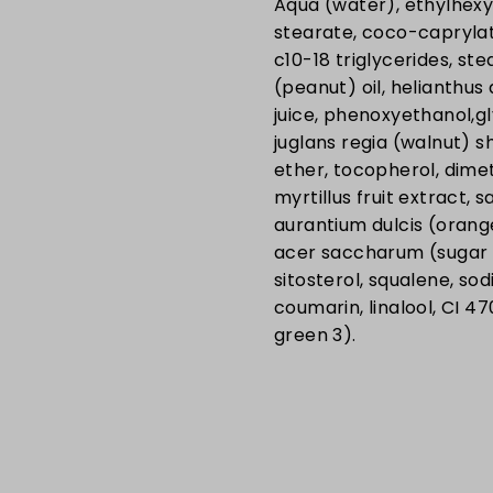
Aqua (water), ethylhexyl
stearate, coco-caprylat
c10-18 triglycerides, st
(peanut) oil, helianthus
juice, phenoxyethanol,gl
juglans regia (walnut) s
ether, tocopherol, dim
myrtillus fruit extract,
aurantium dulcis (orange)
acer saccharum (sugar m
sitosterol, squalene, s
coumarin, linalool, CI 47
green 3).