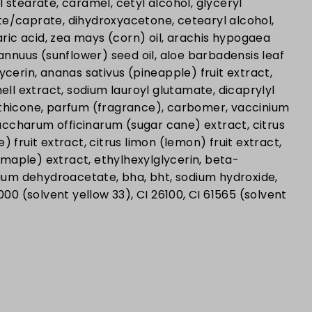
 stearate, caramel, cetyl alcohol, glyceryl
e/caprate, dihydroxyacetone, cetearyl alcohol,
earic acid, zea mays (corn) oil, arachis hypogaea
 annuus (sunflower) seed oil, aloe barbadensis leaf
ycerin, ananas sativus (pineapple) fruit extract,
hell extract, sodium lauroyl glutamate, dicaprylyl
ethicone, parfum (fragrance), carbomer, vaccinium
 saccharum officinarum (sugar cane) extract, citrus
 fruit extract, citrus limon (lemon) fruit extract,
aple) extract, ethylhexylglycerin, beta-
odium dehydroacetate, bha, bht, sodium hydroxide,
000 (solvent yellow 33), CI 26100, CI 61565 (solvent