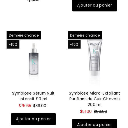
Date, de la plus
récente à la plus
ancienne
Dernière chance
Dernière chance
-15%
-15%
Symbiose Sérum Nuit
Symbiose Micro-Exfoliant
Intensif 90 ml
Purifiant du Cuir Chevelu
200 ml
$75.65
$89.00
$51.00
$60.00