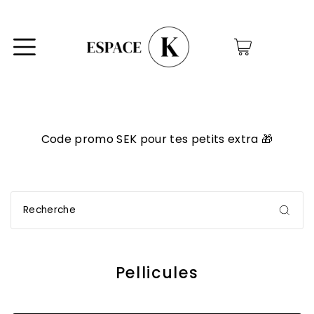
0
✨ Programme VIP! Accumu
r tes petits extra 🎁
échangeables en r
Pellicules