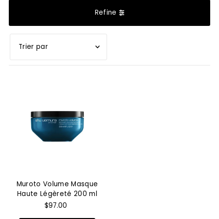
Refine
En vedette
Le plus pertinent
Meilleures ventes
Alphabétique, de A à Z
Alphabétique, de Z à A
Prix: faible à élevé
Prix: élevé à faible
Muroto Volume Masque
Date, de la plus
Haute Légèreté 200 ml
ancienne à la plus
$97.00
récente