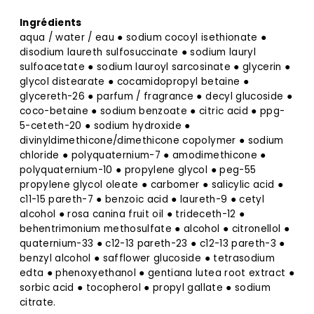
Ingrédients
aqua / water / eau ● sodium cocoyl isethionate ●
disodium laureth sulfosuccinate ● sodium lauryl
sulfoacetate ● sodium lauroyl sarcosinate ● glycerin ●
glycol distearate ● cocamidopropyl betaine ●
glycereth-26 ● parfum / fragrance ● decyl glucoside ●
coco-betaine ● sodium benzoate ● citric acid ● ppg-
5-ceteth-20 ● sodium hydroxide ●
divinyldimethicone/dimethicone copolymer ● sodium
chloride ● polyquaternium-7 ● amodimethicone ●
polyquaternium-10 ● propylene glycol ● peg-55
propylene glycol oleate ● carbomer ● salicylic acid ●
c11-15 pareth-7 ● benzoic acid ● laureth-9 ● cetyl
alcohol ● rosa canina fruit oil ● trideceth-12 ●
behentrimonium methosulfate ● alcohol ● citronellol ●
quaternium-33 ● c12-13 pareth-23 ● c12-13 pareth-3 ●
benzyl alcohol ● safflower glucoside ● tetrasodium
edta ● phenoxyethanol ● gentiana lutea root extract ●
sorbic acid ● tocopherol ● propyl gallate ● sodium
citrate.