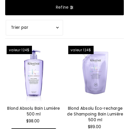
Refine
En vedette
valeur 124$
valeur 124$
Le plus pertinent
Meilleures ventes
Alphabétique, de A à Z
Alphabétique, de Z à A
Prix: faible à élevé
Prix: élevé à faible
Blond Absolu Bain Lumière
Blond Absolu Éco-recharge
Date, de la plus
500 ml
de Shampoing Bain Lumière
ancienne à la plus
500 ml
$98.00
récente
$89.00